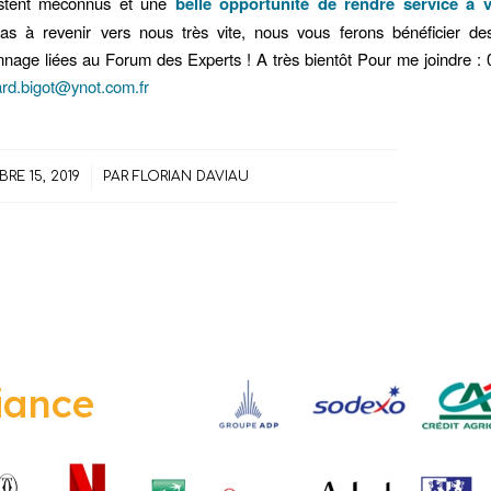
estent méconnus et une
belle opportunité de rendre service à v
pas à revenir vers nous très vite, nous vous ferons bénéficier des
onnage liées au Forum des Experts ! A très bientôt Pour me joindre :
rd.bigot@ynot.com.fr
/
RE 15, 2019
PAR
FLORIAN DAVIAU
iance