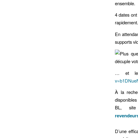
ensemble.
4 dates ont
rapidement
En attendan
supports v
… et le
v=b1DNue
À la reche
disponibles
BL, site
revendeur
D’une effic