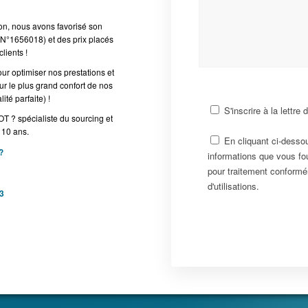
n, nous avons favorisé son
s N°1656018) et des prix placés
lients !
r optimiser nos prestations et
our le plus grand confort de nos
ité parfaite) !
S'inscrire à la lettre 
 ? spécialiste du sourcing et
 10 ans.
En cliquant ci-desso
?
informations que vous fo
pour traitement conformém
d'utilisations.
3