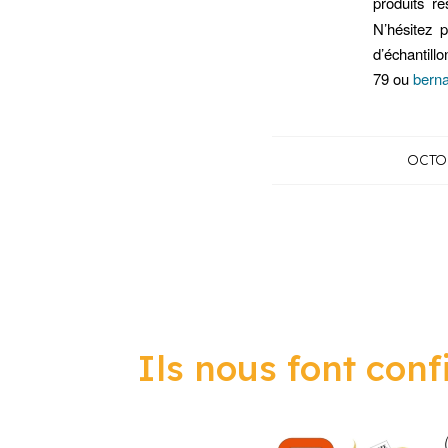
produits r
N’hésitez 
d’échantill
79 ou
berna
OCTOB
Ils
nous
font
conf