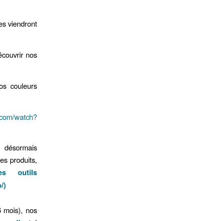
es viendront
écouvrir nos
.com/watch?
t désormais
es produits,
es outils
/
)
6 mois), nos