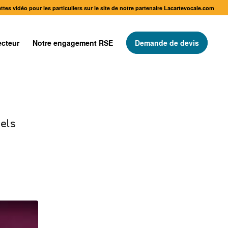
ttes vidéo pour les particuliers sur le site de notre partenaire Lacartevocale.com
ecteur
Notre engagement RSE
Demande de devis
els