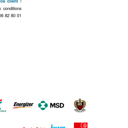
os client
!
 conditions
 06 82 80 01